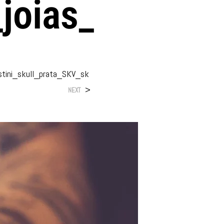
joias_
stini_skull_prata_SKV_sk
>
NEXT