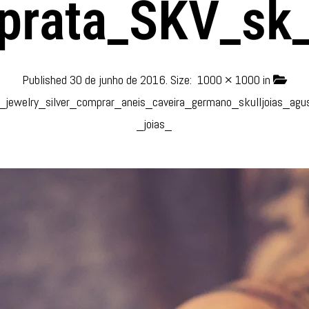
_prata_SKV_sk_
Published
30 de junho de 2016
. Size:
1000 × 1000
in
_jewelry_silver_comprar_aneis_caveira_germano_skulljoias_agu
_joias_