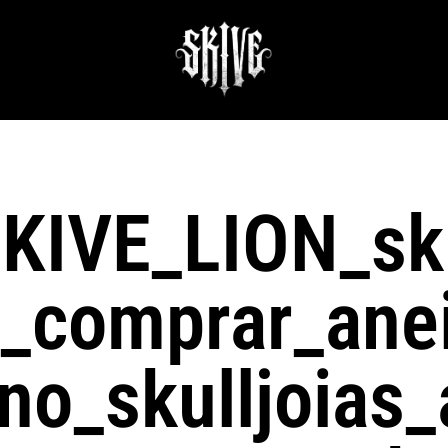
KIVE_LION_sk
r_comprar_ane
o_skulljoias_