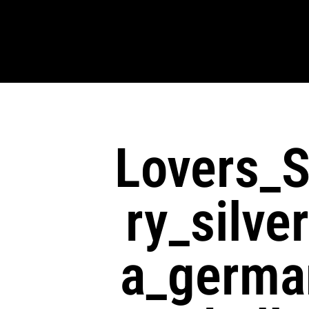
Lovers_S
Ry_silve
A_german