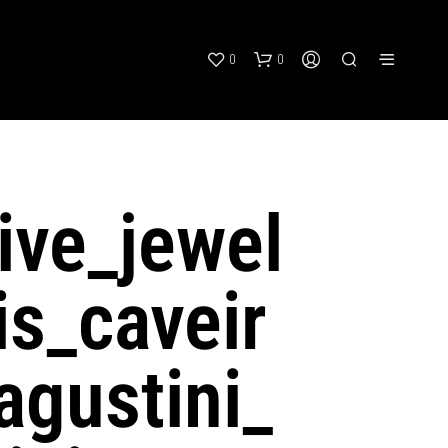
0
0
ive_jewel
is_caveir
agustini_