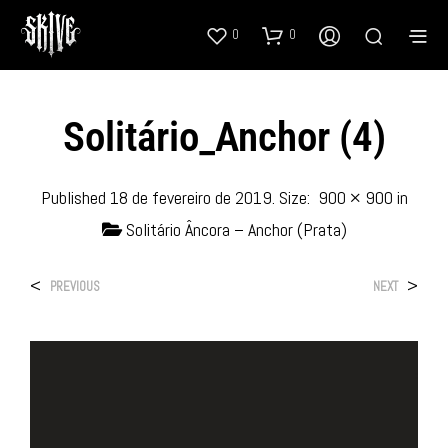
0
0
Solitário_Anchor (4)
Published
18 de fevereiro de 2019
. Size:
900 × 900
in
Solitário Âncora – Anchor (Prata)
<
>
PREVIOUS
NEXT