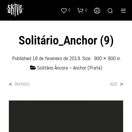
0
0
Solitário_Anchor (9)
Published
18 de fevereiro de 2019
. Size:
900 × 900
in
Solitário Âncora – Anchor (Prata)
<
>
PREVIOUS
NEXT