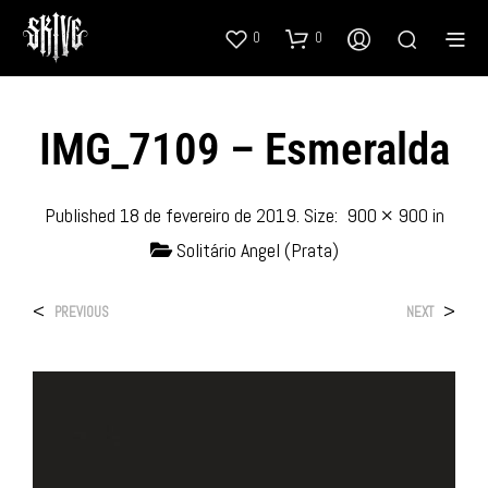
0
0
IMG_7109 – Esmeralda
Published
18 de fevereiro de 2019
. Size:
900 × 900
in
Solitário Angel (Prata)
<
>
PREVIOUS
NEXT