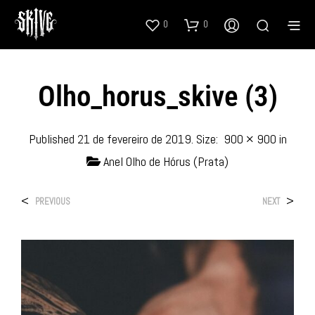
0
0
Olho_horus_skive (3)
Published
21 de fevereiro de 2019
. Size:
900 × 900
in
Anel Olho de Hórus (Prata)
<
>
PREVIOUS
NEXT