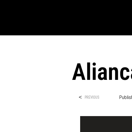
Alianc
<
Publi
PREVIOUS