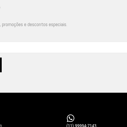
r
, promoções e descontos especiais.
in
(11) 99994-7143