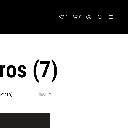
0
0
ros (7)
(Prata)
>
NEXT