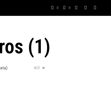
0
0
ros (1)
rata)
>
NEXT