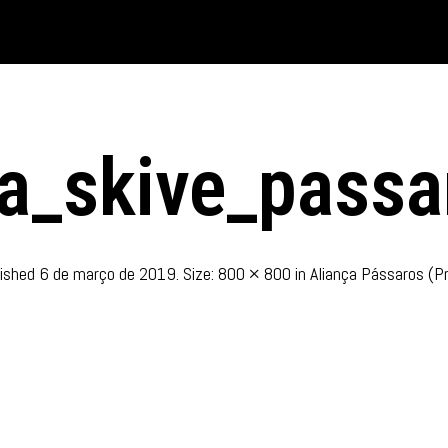
a_skive_passa
lished
6 de março de 2019
. Size:
800 × 800
in
Aliança Pássaros (P