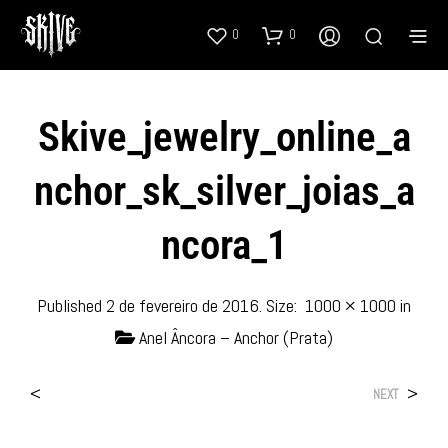
0
0
Skive_jewelry_online_a
Nchor_sk_silver_joias_a
Ncora_1
Published
2 de fevereiro de 2016
. Size:
1000 × 1000
in
Anel Âncora – Anchor (Prata)
<
>
NEXT