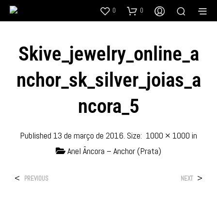
0
0
Skive_jewelry_online_a
Nchor_sk_silver_joias_a
Ncora_5
Published
13 de março de 2016
. Size:
1000 × 1000
in
Anel Âncora – Anchor (Prata)
<
>
PREVIOUS
NEXT