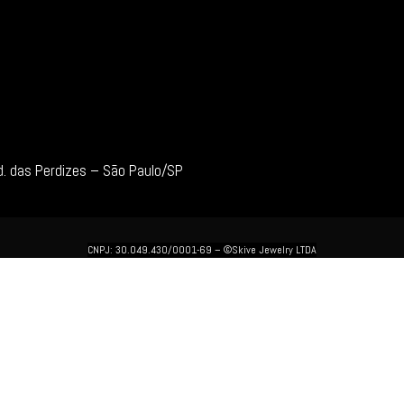
d. das Perdizes – São Paulo/SP
CNPJ: 30.049.430/0001-69 –
©Skive Jewelry LTDA