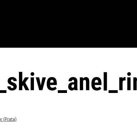
skive_anel_ri
r (Prata)