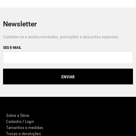
Newsletter
Cadastre-se e receba novidades, promoções e descontos especiais.
SEU E-MAIL
Sobre a Skive
Cadastro / Login
Tamanhos e medidas
Trocas e devoluções