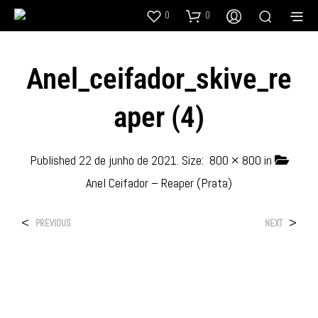
0
0
Anel_ceifador_skive_re
Aper (4)
Published
22 de junho de 2021
. Size:
800 × 800
in
Anel Ceifador – Reaper (Prata)
<
>
PREVIOUS
NEXT