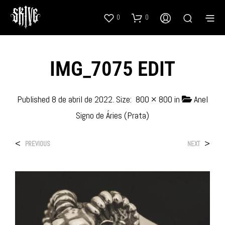
0
0
IMG_7075 EDIT
Published
8 de abril de 2022
. Size:
800 × 800
in
Anel
Signo de Áries (Prata)
<
>
PREVIOUS
NEXT