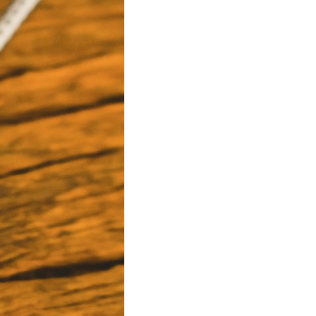
T
S
I
N
T
H
E
C
A
R
T
.