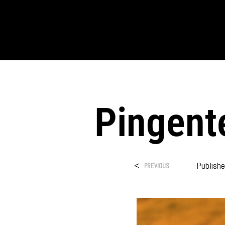
Pingente
<
Publish
PREVIOUS