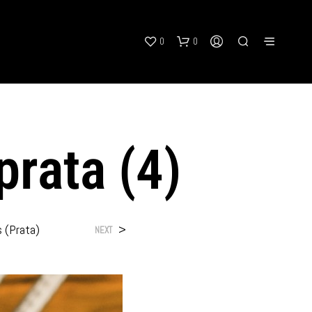
0
0
prata (4)
N
O
s (Prata)
>
NEXT
P
R
O
D
U
C