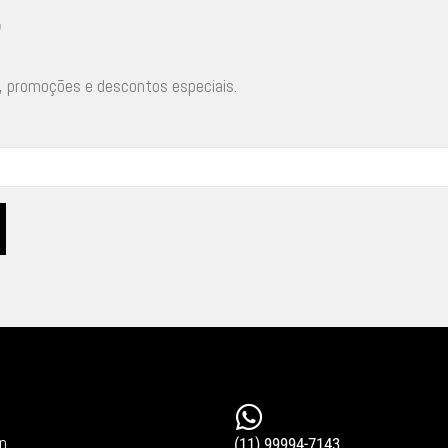
r
, promoções e descontos especiais.
in
(11) 99994-7143