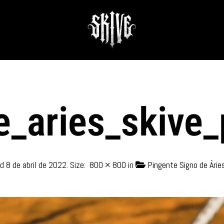
_aries_skive_
ed
8 de abril de 2022
. Size:
800 × 800
in
Pingente Signo de Árie