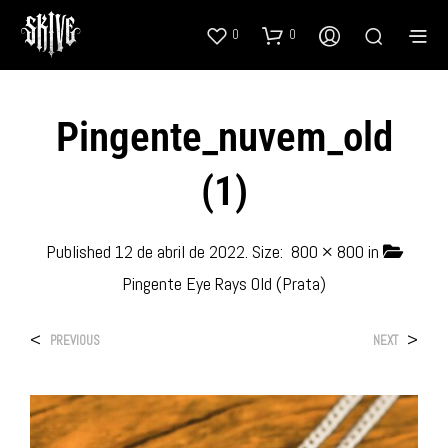
0
0
Pingente_nuvem_old
(1)
Published
12 de abril de 2022
. Size:
800 × 800
in
Pingente Eye Rays Old (Prata)
<
>
PREVIOUS
NEXT