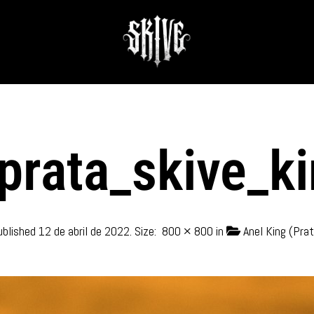
prata_skive_ki
ublished
12 de abril de 2022
. Size:
800 × 800
in
Anel King (Pra