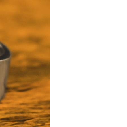
T
S
I
N
T
H
E
C
A
R
T
.