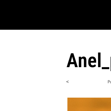
Anel_
<
P