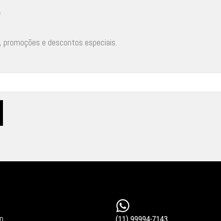
r
, promoções e descontos especiais.
in
(11) 99994-7143