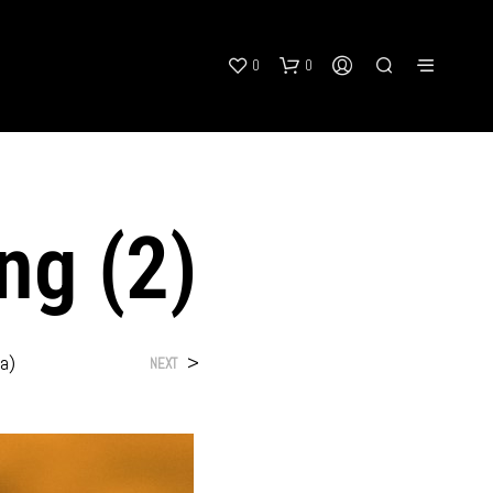
0
0
ng (2)
N
O
ta)
>
NEXT
P
R
O
D
U
C