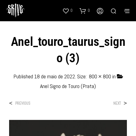
0
0
Anel_touro_taurus_sign
O (3)
Published
18 de maio de 2022
. Size:
800 × 800
in
Anel Signo de Touro (Prata)
<
>
PREVIOUS
NEXT