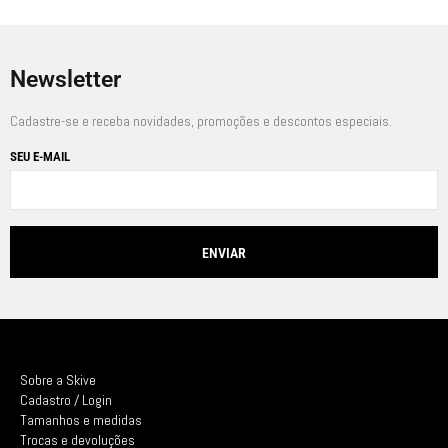
Newsletter
Cadastre-se e receba novidades, promoções e descontos especiais.
SEU E-MAIL
Sobre a Skive
Cadastro / Login
Tamanhos e medidas
Trocas e devoluções