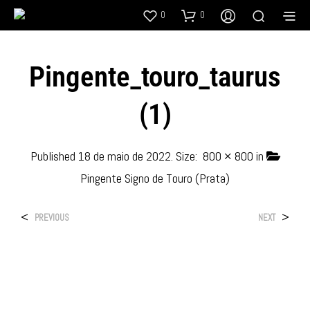
0
0
Pingente_touro_taurus
(1)
Published
18 de maio de 2022
. Size:
800 × 800
in
Pingente Signo de Touro (Prata)
<
>
PREVIOUS
NEXT