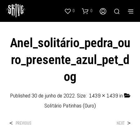
0
0
Anel_solitário_pedra_ou
Ro_presente_azul_pet_d
Og
Published
30 de junho de 2022
. Size:
1439 × 1439
in
Solitário Patinhas (Ouro)
<
>
PREVIOUS
NEXT