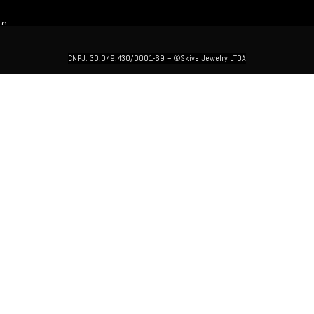
te
CNPJ: 30.049.430/0001-69 –
©Skive Jewelry LTDA