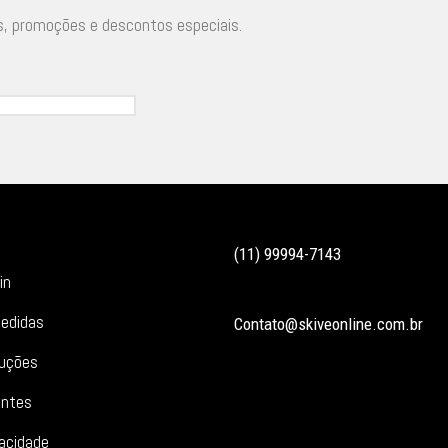
s, promoções e descontos especiais.
(11) 99994-7143
in
edidas
Contato@skiveonline.com.br
luções
entes
vacidade