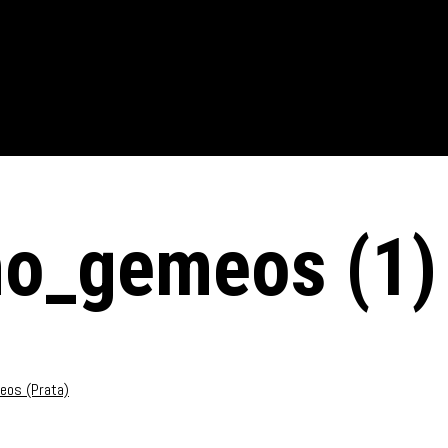
no_gemeos (1)
eos (Prata)