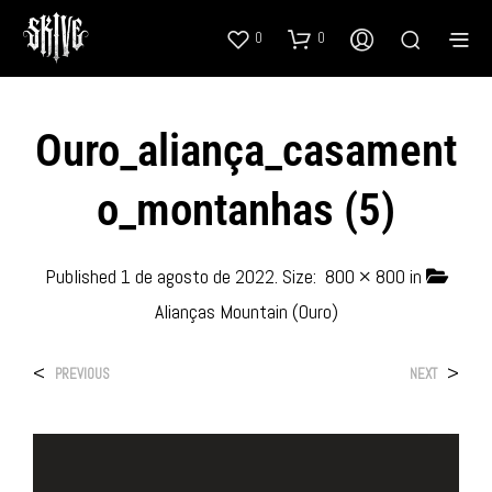
0
0
Ouro_aliança_casament
O_montanhas (5)
Published
1 de agosto de 2022
. Size:
800 × 800
in
Alianças Mountain (Ouro)
<
>
PREVIOUS
NEXT