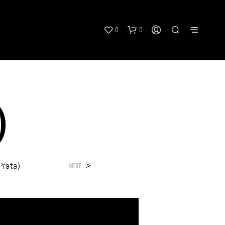
0
0
)
N
O
Prata)
>
NEXT
P
R
O
D
U
C