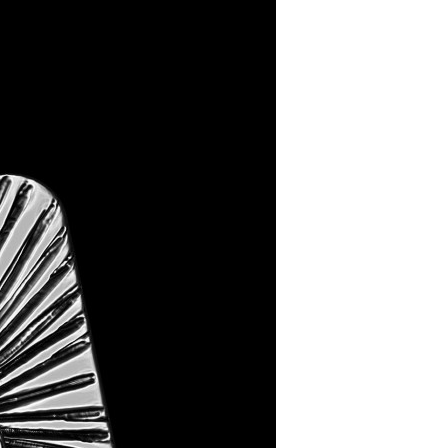
T
S
I
N
T
H
E
C
A
R
T
.