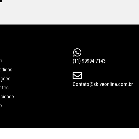
in
(11) 99994-7143
edidas
uções
Contato@skiveonline.com.br
ntes
vacidade
e
CNPJ: 30.049.430/0001-69 –
©Skive Jewelry LTDA