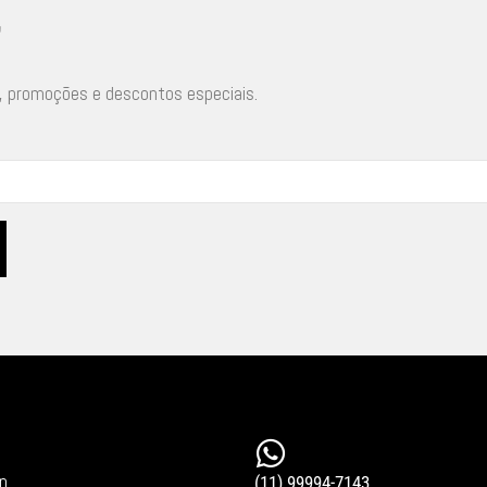
r
, promoções e descontos especiais.
in
(11) 99994-7143