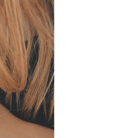
T
S
I
N
T
H
E
C
A
R
T
.