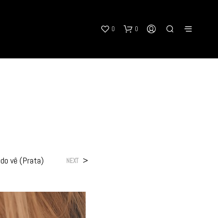
0
0
N
O
udo vê (Prata)
>
NEXT
P
R
O
D
U
C