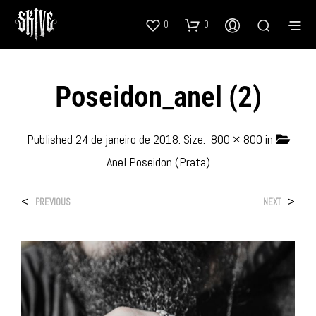
0
0
Poseidon_anel (2)
Published
24 de janeiro de 2018
. Size:
800 × 800
in
Anel Poseidon (Prata)
<
>
PREVIOUS
NEXT