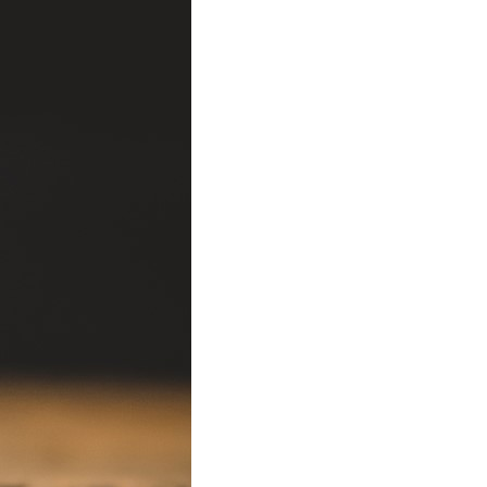
T
S
I
N
T
H
E
C
A
R
T
.