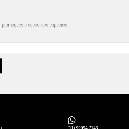
r
, promoções e descontos especiais.
in
(11) 99994-7143