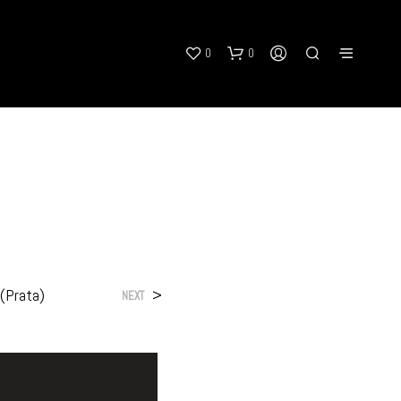
0
0
N
O
 (Prata)
>
NEXT
P
R
O
D
U
C