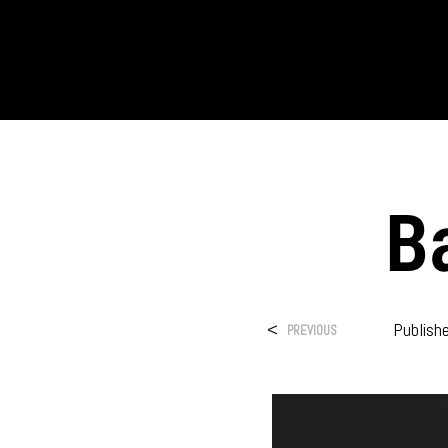
B
<
Publish
PREVIOUS