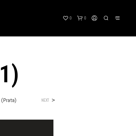
0
0
1)
N
O
 (Prata)
>
NEXT
P
R
O
D
U
C