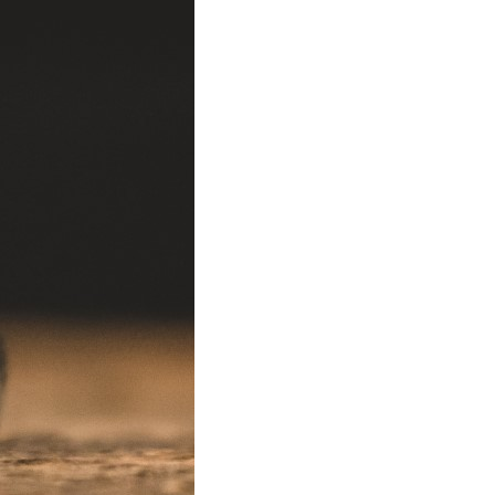
T
S
I
N
T
H
E
C
A
R
T
.