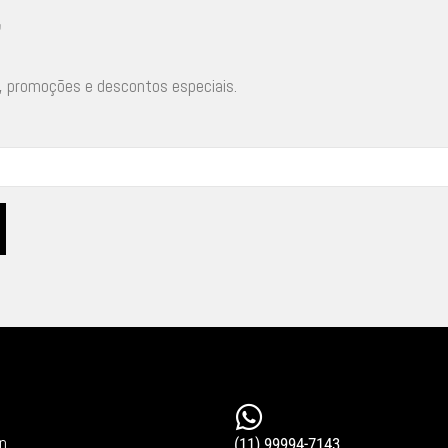
r
, promoções e descontos especiais.
in
(11) 99994-7143