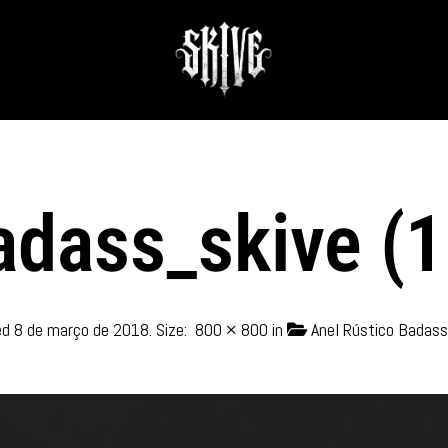
adass_skive (1
ed
8 de março de 2018
. Size:
800 × 800
in
Anel Rústico Badass