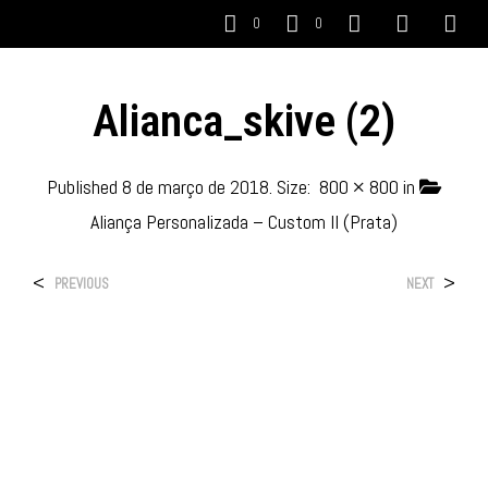
0
0
Alianca_skive (2)
Published
8 de março de 2018
. Size:
800 × 800
in
Aliança Personalizada – Custom II (Prata)
<
>
PREVIOUS
NEXT