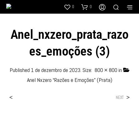
0
0
Anel_nxzero_prata_razo
Es_emoções (3)
Published
1 de dezembro de 2023
. Size:
800 × 800
in
Anel Nxzero “Razões e Emoções” (Prata)
<
>
NEXT