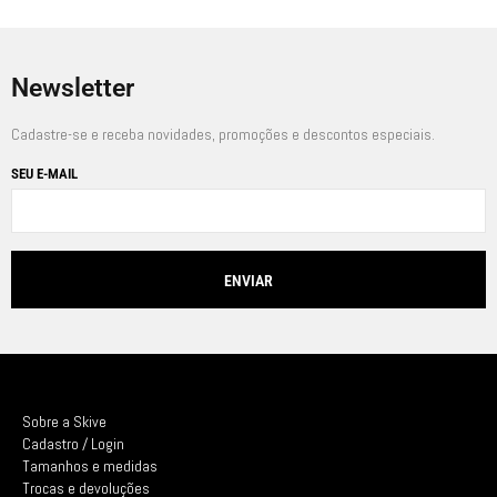
Newsletter
Cadastre-se e receba novidades, promoções e descontos especiais.
SEU E-MAIL
Sobre a Skive
Cadastro / Login
Tamanhos e medidas
Trocas e devoluções