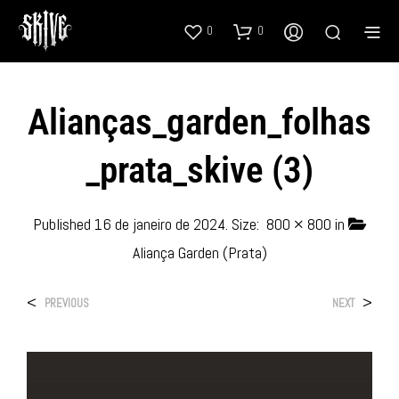
0
0
Alianças_garden_folhas
_prata_skive (3)
Published
16 de janeiro de 2024
. Size:
800 × 800
in
Aliança Garden (Prata)
<
>
PREVIOUS
NEXT