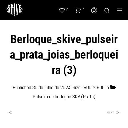
0
0
Berloque_skive_pulseir
A_prata_joias_berloquei
Ra (3)
Published
30 de julho de 2024
. Size:
800 × 800
in
Pulseira de berloque SKV (Prata)
<
>
NEXT