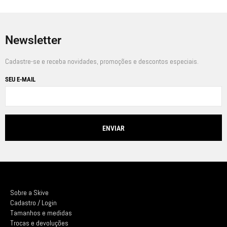
Newsletter
Cadastre-se e receba novidades, promoções e descontos especiais.
SEU E-MAIL
Sobre a Skive
Cadastro / Login
Tamanhos e medidas
Trocas e devoluções