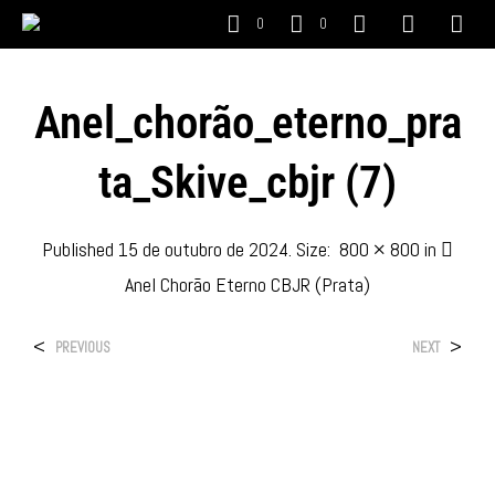
0
0
Anel_chorão_eterno_pra
Ta_Skive_cbjr (7)
Published
15 de outubro de 2024
. Size:
800 × 800
in
Anel Chorão Eterno CBJR (Prata)
<
>
PREVIOUS
NEXT