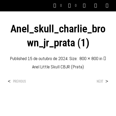
0
0
Anel_skull_charlie_bro
Wn_jr_prata (1)
Published
15 de outubro de 2024
. Size:
800 × 800
in
Anel Little Skull CBJR (Prata)
<
>
PREVIOUS
NEXT