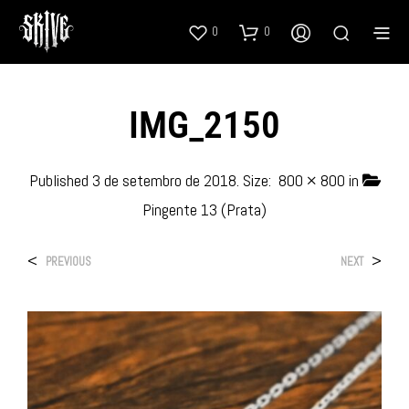
0
0
IMG_2150
Published
3 de setembro de 2018
. Size:
800 × 800
in
Pingente 13 (Prata)
<
>
PREVIOUS
NEXT