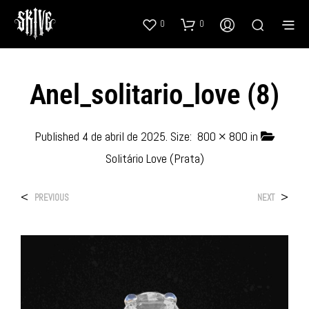
0
0
Anel_solitario_love (8)
Published
4 de abril de 2025
. Size:
800 × 800
in
Solitário Love (Prata)
<
>
PREVIOUS
NEXT