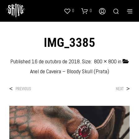
0
0
IMG_3385
Published
16 de outubro de 2018
. Size:
800 × 800
in
Anel de Caveira – Bloody Skull (Prata)
<
>
PREVIOUS
NEXT