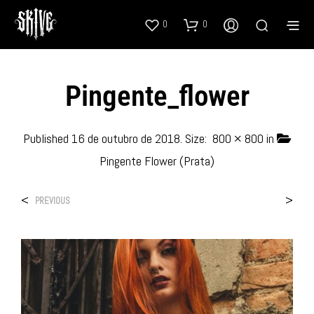
0
0
Pingente_flower
Published
16 de outubro de 2018
. Size:
800 × 800
in
Pingente Flower (Prata)
<
>
PREVIOUS