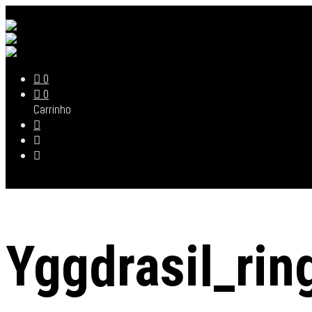
0
0
Carrinho
Yggdrasil_ring