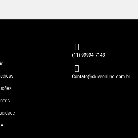
(11) 99994-7143
in
edidas
Contato@skiveonline.com.br
luções
entes
vacidade
te