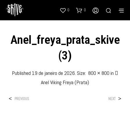
0
0
Anel_freya_prata_skive
(3)
Published
19 de janeiro de 2026
. Size:
800 × 800
in
Anel Viking Freya (Prata)
<
>
PREVIOUS
NEXT