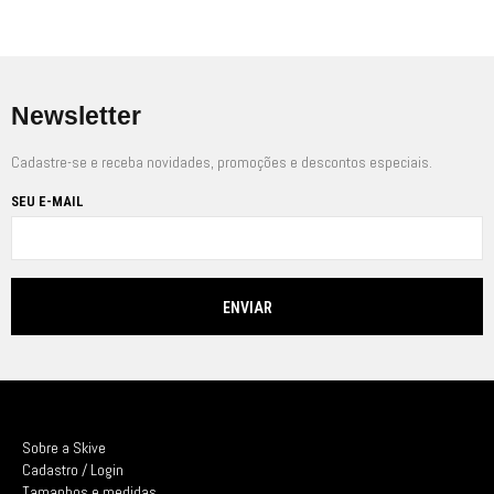
Newsletter
Cadastre-se e receba novidades, promoções e descontos especiais.
SEU E-MAIL
Sobre a Skive
Cadastro / Login
Tamanhos e medidas