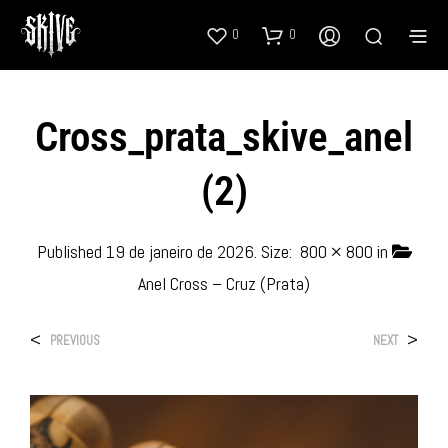
0
0
Cross_prata_skive_anel
(2)
Published
19 de janeiro de 2026
. Size:
800 × 800
in
Anel Cross – Cruz (Prata)
<
>
PREVIOUS
NEXT