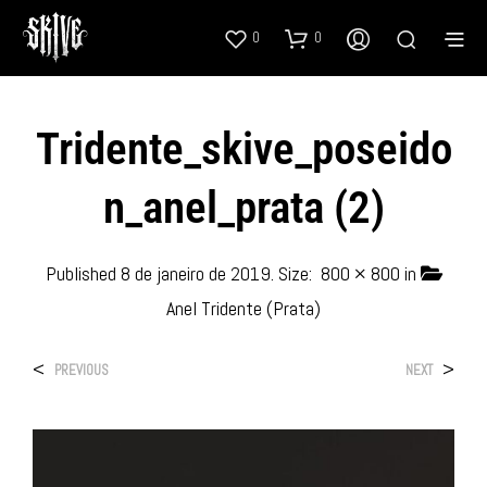
0
0
Tridente_skive_poseido
N_anel_prata (2)
Published
8 de janeiro de 2019
. Size:
800 × 800
in
Anel Tridente (Prata)
<
>
PREVIOUS
NEXT