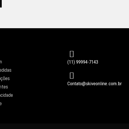
in
(11) 99994-7143
edidas
uções
Contato@skiveonline.com.br
ntes
vacidade
e