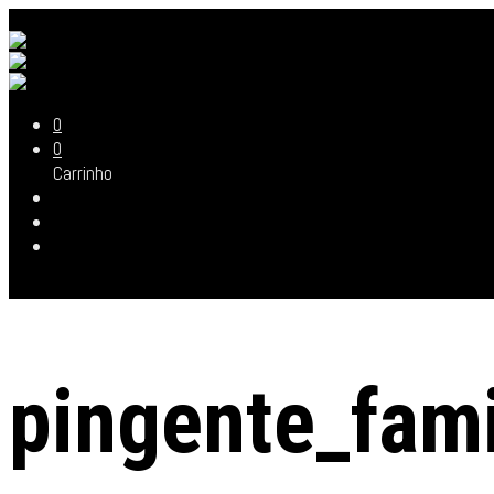
0
0
Carrinho
pingente_fami