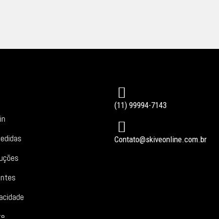
(11) 99994-7143
in
edidas
Contato@skiveonline.com.br
luções
entes
vacidade
te