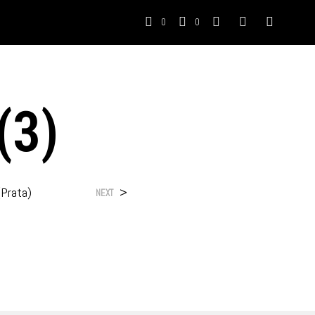
0
0
(3)
(Prata)
>
NEXT