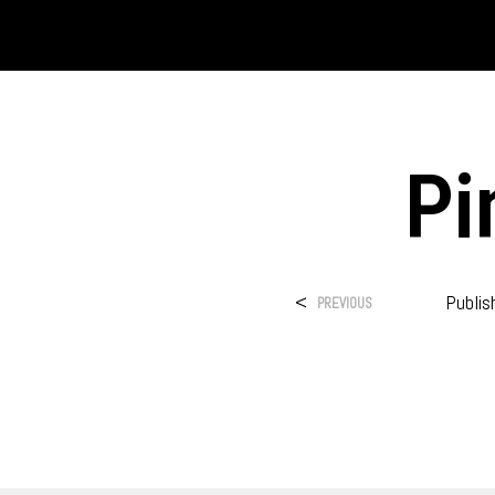
Pi
<
Publi
PREVIOUS