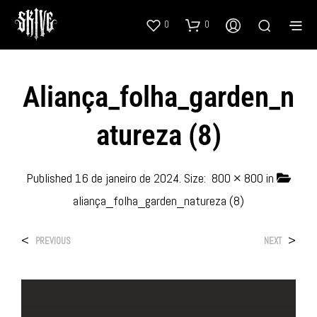
0
0
Aliança_folha_garden_n
Atureza (8)
Published
16 de janeiro de 2024
. Size:
800 × 800
in
aliança_folha_garden_natureza (8)
<
>
PREVIOUS
NEXT