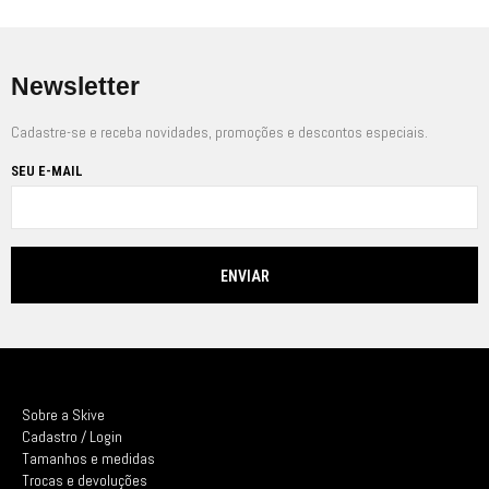
Newsletter
Cadastre-se e receba novidades, promoções e descontos especiais.
SEU E-MAIL
Sobre a Skive
Cadastro / Login
Tamanhos e medidas
Trocas e devoluções