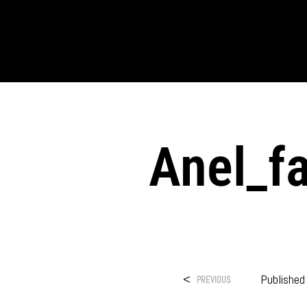
Anel_f
<
Publishe
PREVIOUS