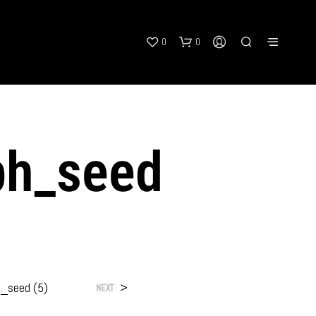
0
0
ph_seed
_seed (5)
>
NEXT