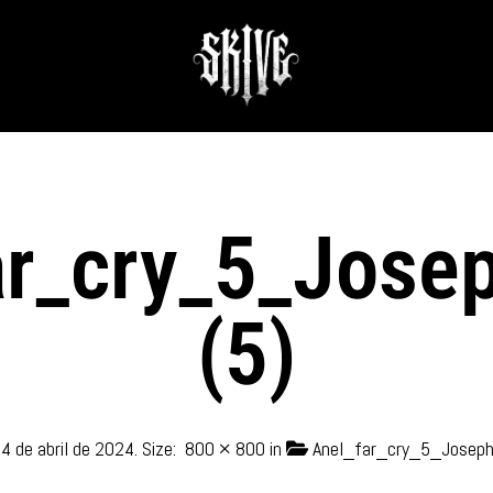
ar_cry_5_Jose
(5)
d
4 de abril de 2024
. Size:
800 × 800
in
Anel_far_cry_5_Joseph