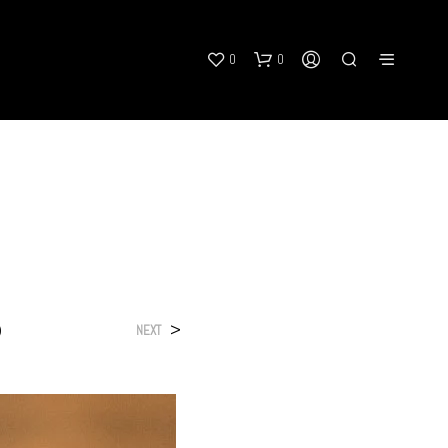
0
0
)
>
NEXT