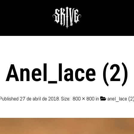
Anel_lace (2)
Published
27 de abril de 2018
. Size:
800 × 800
in
anel_lace (2