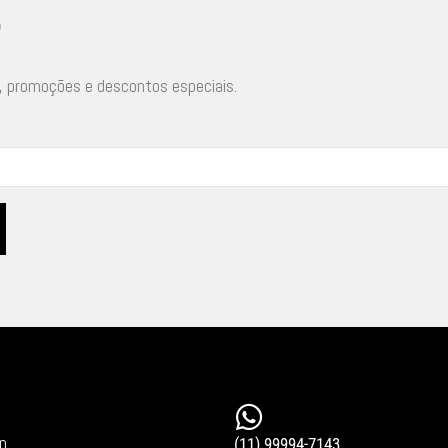
r
, promoções e descontos especiais.
in
(11) 99994-7143