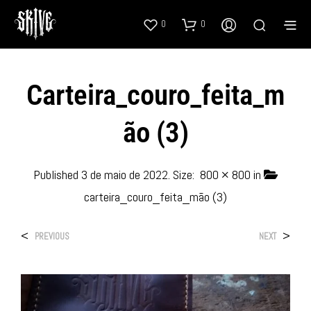
0
0
Carteira_couro_feita_m
Ão (3)
Published
3 de maio de 2022
. Size:
800 × 800
in
carteira_couro_feita_mão (3)
<
>
PREVIOUS
NEXT