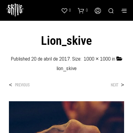
0
0
Lion_skive
Published
20 de abril de 2017
. Size:
1000 × 1000
in
lion_skive
<
>
PREVIOUS
NEXT