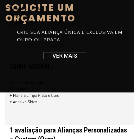
SOLICITE UM
Material:
Ouro 18k
ORÇAMENTO
Peso:
±7g
Largura:
± 5mm
CRIE SUA ALIANÇA ÚNICA E EXCLUSIVA EM
OURO OU PRATA
VER MAIS
GANHE TAMBÉM..
+
Caixinha Premium
+
Saquinho Personalizado
+
Flanela Limpa Prata e Ouro
+
Adesivo Skive
1 avaliação para
Alianças Personalizadas