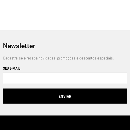
Em até
6
x de
R$
49,50
sem juros
Newsletter
Cadastre-se e receba novidades, promoções e descontos especiais.
SEU E-MAIL