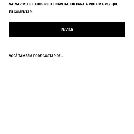
SALVAR MEUS DADOS NESTE NAVEGADOR PARA A PRÓXIMA VEZ QUE
EU COMENTAR.
VOCÊ TAMBÉM PODE GOSTAR DE…
SALE
R$
180,00
–
R$
350,00
R$
130,00
5.00
R$
300,00
A partir de
Em até
6
x de
R$
30,00
sem juros
SALE