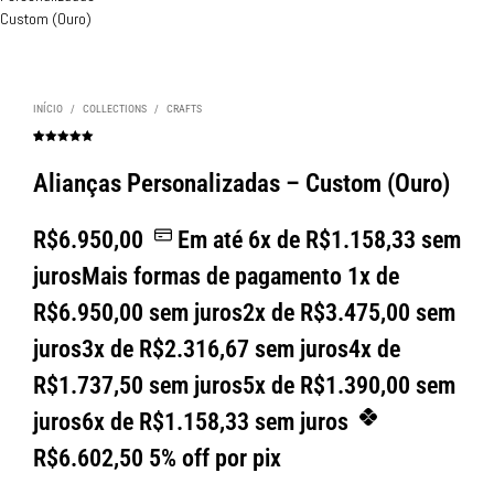
INÍCIO
/
COLLECTIONS
/
CRAFTS
Avaliado
1
como
5.00
de 5, com
Alianças Personalizadas – Custom (Ouro)
baseado em
avaliação de
cliente
R$
6.950,00
Em até
6
x de
R$
1.158,33
sem
juros
Mais formas de pagamento
1x de
R$
6.950,00
sem juros
2x de
R$
3.475,00
sem
juros
3x de
R$
2.316,67
sem juros
4x de
R$
1.737,50
sem juros
5x de
R$
1.390,00
sem
juros
6x de
R$
1.158,33
sem juros
R$
6.602,50
5% off por pix