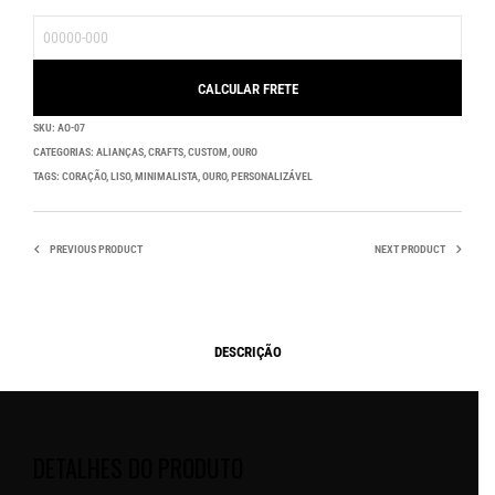
SKU:
AO-07
CATEGORIAS:
ALIANÇAS
,
CRAFTS
,
CUSTOM
,
OURO
TAGS:
CORAÇÃO
,
LISO
,
MINIMALISTA
,
OURO
,
PERSONALIZÁVEL
PREVIOUS PRODUCT
NEXT PRODUCT
DESCRIÇÃO
DETALHES DO PRODUTO