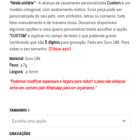
“Venda unitária”
– A aliança de casamento personalizada
Custom
é um
modelo octogonal, com acabamento rústico. Essa peça pode ser
personalizada do seu jeito, com símbolos, letras ou números, tudo
feito manualmente e de maneira única. Deixamos disponíveis
algumas opções e caso queira personalizar basta escolher a opção
“CUSTOM”
e explicar no campo de texto o que pretende gravar.
Lembrando que são
5 dígitos
para gravação.
Feito em Ouro 18K.
Para
saber o seu tamanho:
(
Clique aqui
)
Material:
Ouro 18k
Peso:
±7g
Largura:
± 5mm
“Podemos modificar espessura e largura para reduzir o peso das alianças,
entre em contato pelo WhatsApp para um orçamento.”
TAMANHO 1
GRAVAÇÕES