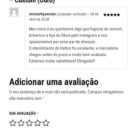
– Custom (Ouro)
larissarfigueiredo
(comprador verificado)
–
18 de
abril de 2018
Avaliação
5
de 5
Meu noivo e eu queríamos algo que fugisse do comum.
Achamos a loja da Skive pelo Instagram e nos
apaixonamos por esse par de alianças.
O atendimento do Helton foi excelente, a mercadoria
chegou antes do prazo e muito bem acabada.
Estamos muito satisfeitos!! Obrigada!!!
Adicionar uma avaliação
O seu endereço de e-mail não será publicado.
Campos obrigatórios
são marcados com
*
SUA AVALIAÇÃO
*