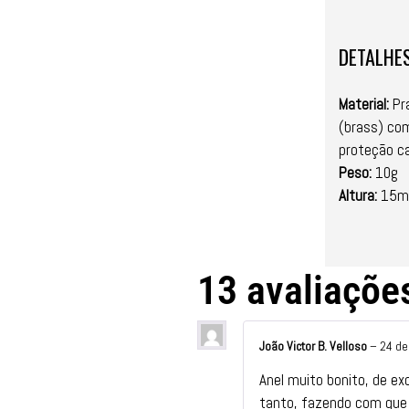
DETALHE
Material:
Pra
(brass) co
proteção ca
Peso:
10g
Altura:
15m
13 avaliaçõe
João Victor B. Velloso
–
24 de
Anel muito bonito, de ex
tanto, fazendo com que