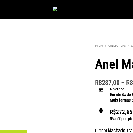
INÍCIO
/
COLLECTIONS
/
S
Anel M
R$
287,00
–
R
A partir de
Em até
6
x de
Mais formas 
R$
272,65
5% off por pix
O anel
Machado
tra