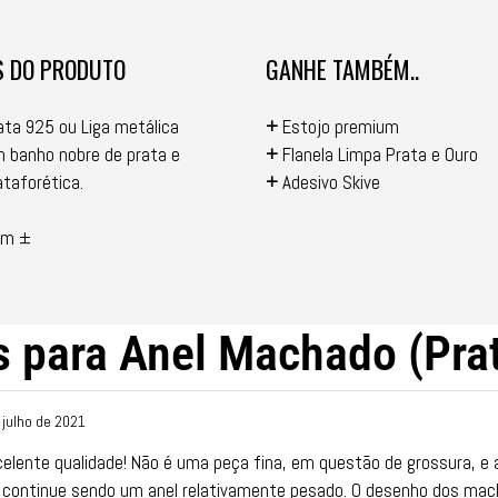
S DO PRODUTO
GANHE TAMBÉM..
ta 925 ou Liga metálica
+
Estojo premium
m banho nobre de prata e
+
Flanela Limpa Prata e Ouro
taforética.
+
Adesivo Skive
m ±
s para
Anel Machado (Pra
 julho de 2021
celente qualidade! Não é uma peça fina, em questão de grossura, e
 continue sendo um anel relativamente pesado. O desenho dos mac