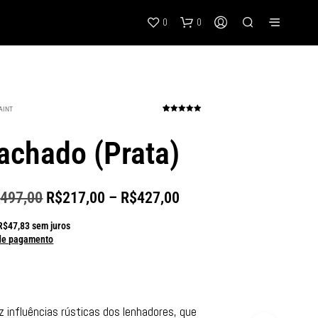
0
0
AINT
13
Avaliado
como
5.00
de 5, com
achado (Prata)
baseado em
avaliações
de clientes
$
497,00
R$
217,00
–
R$
427,00
R$
47,83
sem juros
de pagamento
z influências rústicas dos lenhadores, que