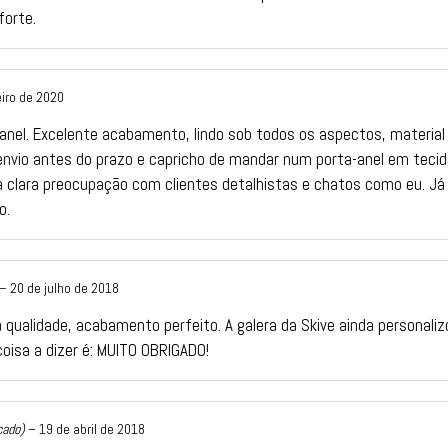
orte.
eiro de 2020
anel. Excelente acabamento, lindo sob todos os aspectos, material
envio antes do prazo e capricho de mandar num porta-anel em tecido
a clara preocupação com clientes detalhistas e chatos como eu. 
o.
–
20 de julho de 2018
 qualidade, acabamento perfeito. A galera da Skive ainda personali
coisa a dizer é: MUITO OBRIGADO!
cado)
–
19 de abril de 2018