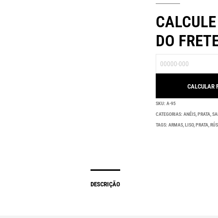
CALCULE
DO FRET
SKU:
A-95
CATEGORIAS:
ANÉIS
,
PRATA
,
SA
TAGS:
ARMAS
,
LISO
,
PRATA
,
RÚS
DESCRIÇÃO