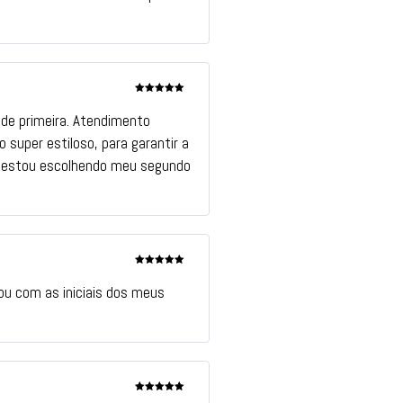
Avaliação
5
de 5
 de primeira. Atendimento
 super estiloso, para garantir a
Já estou escolhendo meu segundo
Avaliação
5
de 5
zou com as iniciais dos meus
Avaliação
5