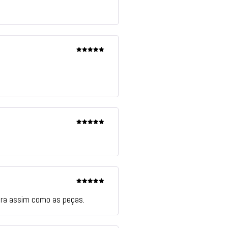
de 5
Avaliação
5
de 5
Avaliação
5
de 5
Avaliação
5
de 5
ira assim como as peças.