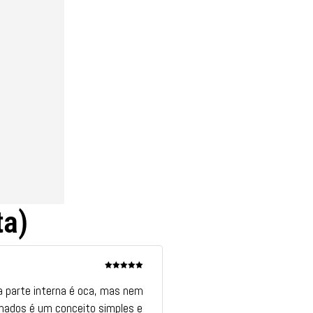
ta)
Avaliação
5
de 5
 a parte interna é oca, mas nem
hados é um conceito simples e